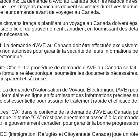
cains: La demande d'AVE au Canada pour les Marocains est u
que. Les citoyens marocains doivent suivre les directives fourni
n de leur demande avant de voyager au Canada.
itoyens français planifiant un voyage au Canada doivent ég
e site officiel du gouvernement canadien, en fournissant des déta
on nécessaire.
 La demande d'AVE au Canada doit être effectuée exclusivement
 non autorisés pour garantir la sécurité de leurs informations p
ectronique.
Officiel: La procédure de demande d'AVE au Canada se fait ent
ormulaire électronique, soumettre les documents nécessaires, et
ransparent et sécurisé.
 demande d'Autorisation de Voyage Électronique (AVE) pour le
ormulaire en ligne en fournissant des informations précises sur l
 est essentielle pour assurer le traitement rapide et efficace d
s "CA" dans le contexte de la demande d'AVE au Canada peuven
er que le terme "CA" n'est pas directement associé à la deman
par le gouvernement canadien pour garantir la bonne progressio
(Immigration, Réfugiés et Citoyenneté Canada) joue un rôle 