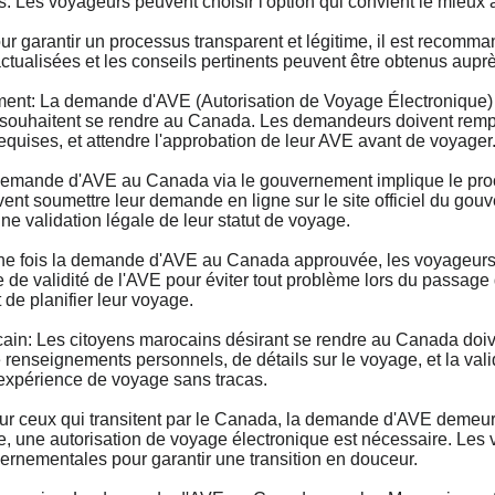
s. Les voyageurs peuvent choisir l'option qui convient le mieux à
r garantir un processus transparent et légitime, il est recom
 actualisées et les conseils pertinents peuvent être obtenus aup
: La demande d'AVE (Autorisation de Voyage Électronique) 
 souhaitent se rendre au Canada. Les demandeurs doivent remplir
requises, et attendre l'approbation de leur AVE avant de voyager
nde d'AVE au Canada via le gouvernement implique le process
nt soumettre leur demande en ligne sur le site officiel du gouve
ne validation légale de leur statut de voyage.
fois la demande d'AVE au Canada approuvée, les voyageurs doiv
de de validité de l'AVE pour éviter tout problème lors du passage
 de planifier leur voyage.
: Les citoyens marocains désirant se rendre au Canada doiv
 renseignements personnels, de détails sur le voyage, et la vali
e expérience de voyage sans tracas.
 ceux qui transitent par le Canada, la demande d'AVE demeure
e, une autorisation de voyage électronique est nécessaire. Les
nementales pour garantir une transition en douceur.