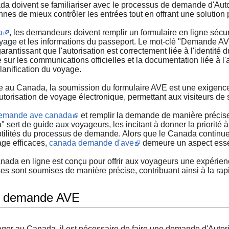
a doivent se familiariser avec le processus de demande d'Auto
nes de mieux contrôler les entrées tout en offrant une solution
a
, les demandeurs doivent remplir un formulaire en ligne sécur
oyage et les informations du passeport. Le mot-clé "Demande A
antissant que l'autorisation est correctement liée à l'identité d
sur les communications officielles et la documentation liée à l'
anification du voyage.
ge au Canada, la soumission du formulaire AVE est une exigence
utorisation de voyage électronique, permettant aux visiteurs d
emande ave canada
et remplir la demande de manière précise
rt de guide aux voyageurs, les incitant à donner la priorité à c
btilités du processus de demande. Alors que le Canada continu
age efficaces,
canada demande d'ave
demeure un aspect essen
 en ligne est conçu pour offrir aux voyageurs une expérience f
ises sont soumises de manière précise, contribuant ainsi à la ra
 demande AVE
 au Canada, il est nécessaire de faire une demande d'Autoris