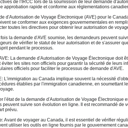
ctives de l'IRCC lors de la soumission de leur demande d'autor
une approbation rapide et conforme aux réglementations canadie
'Autorisation de Voyage Électronique (AVE) pour le Canada e
ivent se conformer aux exigences gouvernementales en remplissa
cter toutes les directives pour obtenir leur autorisation de voyag
is la demande d'AVE soumise, les demandeurs peuvent suivre l
s de vérifier le statut de leur autorisation et de s'assurer que
esprit pendant le processus.
La demande d'Autorisation de Voyage Électronique doit être e
iter les sites non officiels pour garantir la sécurité de leurs
mulaires officiels pour faciliter le processus de demande d'AVE.
'immigration au Canada implique souvent la nécessité d'obten
édures établies par l'immigration canadienne, en soumettant leur
voyage.
l'état de la demande d'Autorisation de Voyage Électronique est
uvent suivre son évolution en ligne. Il est recommandé de vér
rt prévu.
Avant de voyager au Canada, il est essentiel de vérifier régul
nt utiliser les outils en ligne fournis par le gouvernement ca