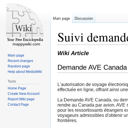
Main page
Discussion
Suivi demand
mappywiki.com
Wiki Article
Main page
Recent changes
Demande AVE Canada
Random page
Help about MediaWiki
Tools
L'autorisation de voyage électron
Home Page
effectuée en ligne, offrant ainsi un
Create New Account
Report Wiki page
La Demande AVE Canada, ou demand
Contact Page
rendre au Canada par avion. AVE sig
pour les ressortissants étrangers
voyageurs admissibles d'obtenir une
frontières.